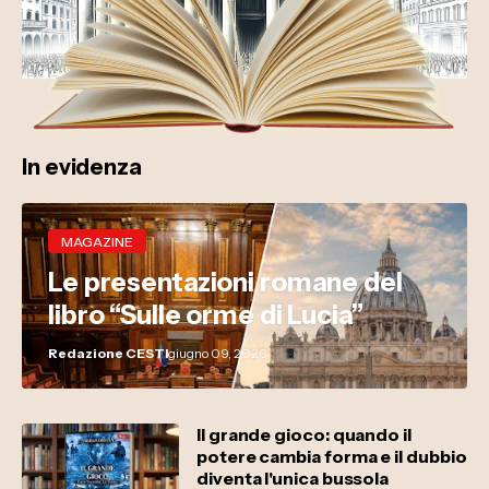
In evidenza
MAGAZINE
Le presentazioni romane del
libro “Sulle orme di Lucia”
Redazione CESTI
giugno 09, 2026
Il grande gioco: quando il
potere cambia forma e il dubbio
diventa l'unica bussola