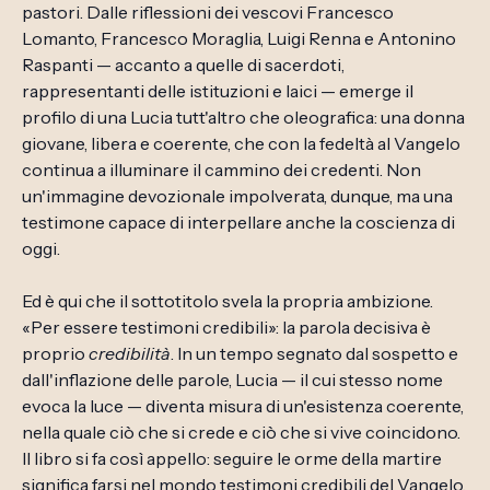
pastori. Dalle riflessioni dei vescovi Francesco
Lomanto, Francesco Moraglia, Luigi Renna e Antonino
Raspanti — accanto a quelle di sacerdoti,
rappresentanti delle istituzioni e laici — emerge il
profilo di una Lucia tutt'altro che oleografica: una donna
giovane, libera e coerente, che con la fedeltà al Vangelo
continua a illuminare il cammino dei credenti. Non
un'immagine devozionale impolverata, dunque, ma una
testimone capace di interpellare anche la coscienza di
oggi.
Ed è qui che il sottotitolo svela la propria ambizione.
«Per essere testimoni credibili»: la parola decisiva è
proprio
credibilità
. In un tempo segnato dal sospetto e
dall'inflazione delle parole, Lucia — il cui stesso nome
evoca la luce — diventa misura di un'esistenza coerente,
nella quale ciò che si crede e ciò che si vive coincidono.
Il libro si fa così appello: seguire le orme della martire
significa farsi nel mondo testimoni credibili del Vangelo,