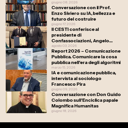
giugno 08, 2026
Conversazione con il Prof.
Enzo Siviero su IA, bellezza e
futuro del costruire
giugno 17, 2026
Il CESTI conferisce al
presidente di
Confassociazioni, Angelo
Deiana il riconoscimento
agosto 03, 2026
Report 2026 – Comunicazione
“Civitas Mundi”
Pubblica. Comunicare la cosa
pubblica nell'era degli algoritmi
marzo 15, 2026
IA e comunicazione pubblica,
intervista al sociologo
Francesco Pira
giugno 09, 2026
Conversazione con Don Guido
Colombo sull'Enciclica papale
Magnifica Humanitas
giugno 18, 2026