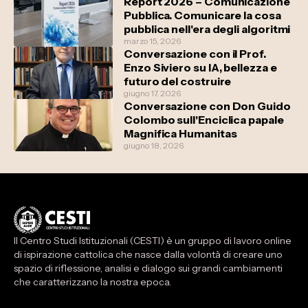
Report 2026 – Comunicazione
“Civitas Mundi”
Pubblica. Comunicare la cosa
pubblica nell'era degli algoritmi
marzo 15, 2026
Conversazione con il Prof.
Enzo Siviero su IA, bellezza e
futuro del costruire
giugno 17, 2026
Conversazione con Don Guido
Colombo sull'Enciclica papale
Magnifica Humanitas
giugno 18, 2026
Il Centro Studi Istituzionali (CESTI) è un gruppo di lavoro online
di ispirazione cattolica che nasce dalla volontà di creare uno
spazio di riflessione, analisi e dialogo sui grandi cambiamenti
che caratterizzano la nostra epoca.