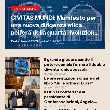
CIVITAS-MUNDI
CIVITAS MUNDI: Manifesto per
una nuova dirigenza etica
nell'era della quarta rivoluzione
industriale
Redazione CESTI
agosto 08, 2026
Il grande gioco: quando il
potere cambia forma e il dubbio
diventa l'unica bussola
giugno 08, 2026
Le presentazioni romane del
libro “Sulle orme di Lucia”
giugno 09, 2026
Il CESTI conferisce al
presidente di
Confassociazioni, Angelo
Deiana il riconoscimento
agosto 03, 2026