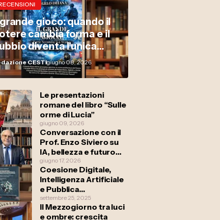
RECENSIONI
l grande gioco: quando il
otere cambia forma e il
ubbio diventa l'unica
ussola
dazione CESTI
giugno 08, 2026
Le presentazioni
romane del libro “Sulle
orme di Lucia”
giugno 09, 2026
Conversazione con il
Prof. Enzo Siviero su
IA, bellezza e futuro
del costruire
giugno 17, 2026
Coesione Digitale,
Intelligenza Artificiale
e Pubblica
Amministrazione
settembre 25, 2025
Il Mezzogiorno tra luci
e ombre: crescita