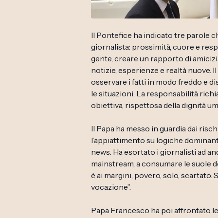
Il Pontefice ha indicato tre parole c
giornalista: prossimità, cuore e respo
gente, creare un rapporto di amicizia
notizie, esperienze e realtà nuove. Il
osservare i fatti in modo freddo e d
le situazioni. La responsabilità ric
obiettiva, rispettosa della dignità 
Il Papa ha messo in guardia dai ris
l’appiattimento su logiche dominanti,
news. Ha esortato i giornalisti ad an
mainstream, a consumare le suole de
è ai margini, povero, solo, scartato.
vocazione”.
Papa Francesco ha poi affrontato le