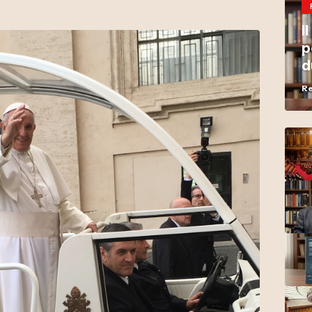
I
p
d
b
Re