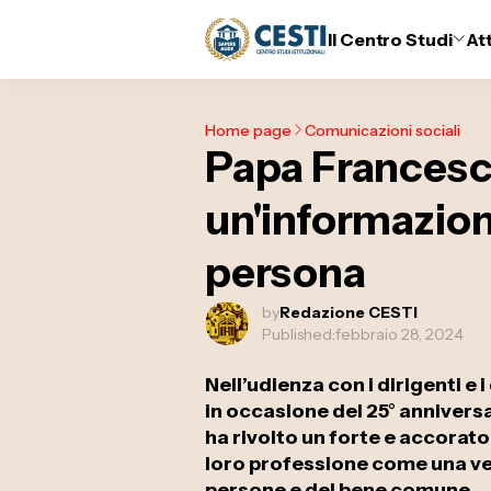
Il Centro Studi
At
Home page
Comunicazioni sociali
Papa Francesco
un'informazione
persona
by
Redazione CESTI
Published:
febbraio 28, 2024
Nell’udienza con i dirigenti e
in occasione del 25° annivers
ha rivolto un forte e accorato 
loro professione come una ver
persone e del bene comune.