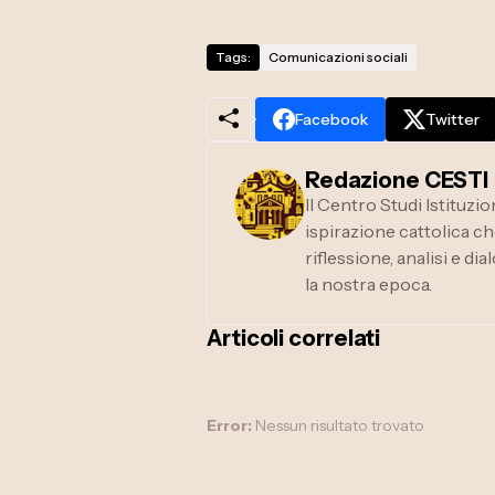
Tags:
Comunicazioni sociali
Facebook
Twitter
Redazione CESTI
Il Centro Studi Istituzi
ispirazione cattolica ch
riflessione, analisi e d
la nostra epoca.
Articoli correlati
Error:
Nessun risultato trovato