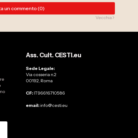
ta un commento (0)
Vecchia
Ass. Cult. CESTI.eu
Sede Legale:
Via cosseria n.2
are
00192, Roma
o
ano
CF:
IT96616710586
email:
info@cesti.eu