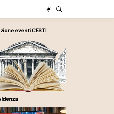
izione eventi CESTI
evidenza