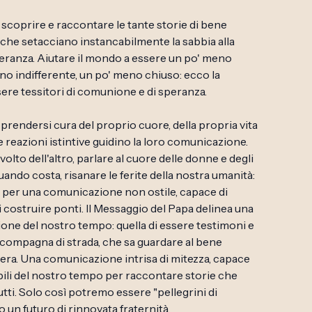
a scoprire e raccontare le tante storie di bene
 che setacciano instancabilmente la sabbia alla
peranza. Aiutare il mondo a essere un po' meno
eno indifferente, un po' meno chiuso: ecco la
ere tessitori di comunione e di speranza.
a prendersi cura del proprio cuore, della propria vita
 reazioni istintive guidino la loro comunicazione.
olto dell'altro, parlare al cuore delle donne e degli
ndo costa, risanare le ferite della nostra umanità:
re per una comunicazione non ostile, capace di
i costruire ponti. Il Messaggio del Papa delinea una
one del nostro tempo: quella di essere testimoni e
 compagna di strada, che sa guardare al bene
tera. Una comunicazione intrisa di mitezza, capace
sibili del nostro tempo per raccontare storie che
utti. Solo così potremo essere "pellegrini di
un futuro di rinnovata fraternità.