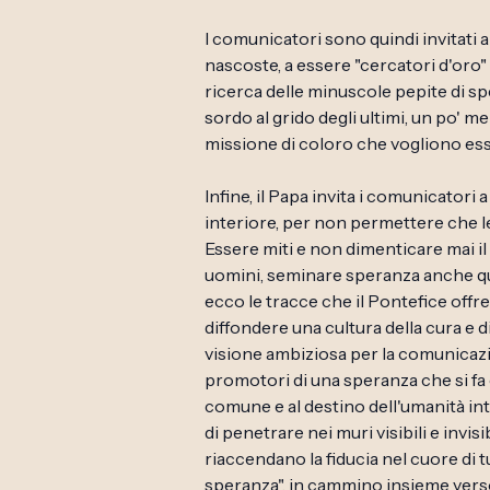
I comunicatori sono quindi invitati 
nascoste, a essere "cercatori d'oro"
ricerca delle minuscole pepite di s
sordo al grido degli ultimi, un po' m
missione di coloro che vogliono ess
Infine, il Papa invita i comunicatori 
interiore, per non permettere che le
Essere miti e non dimenticare mai il v
uomini, seminare speranza anche qua
ecco le tracce che il Pontefice off
diffondere una cultura della cura e d
visione ambiziosa per la comunicazi
promotori di una speranza che si fa
comune e al destino dell'umanità in
di penetrare nei muri visibili e invi
riaccendano la fiducia nel cuore di t
speranza", in cammino insieme verso 