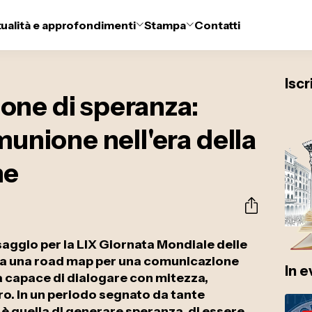
tualità e approfondimenti
Stampa
Contatti
Iscr
one di speranza:
munione nell'era della
ne
aggio per la LIX Giornata Mondiale delle
ia una road map per una comunicazione
In 
a capace di dialogare con mitezza,
tro. In un periodo segnato da tante
a è quella di generare speranza, di essere