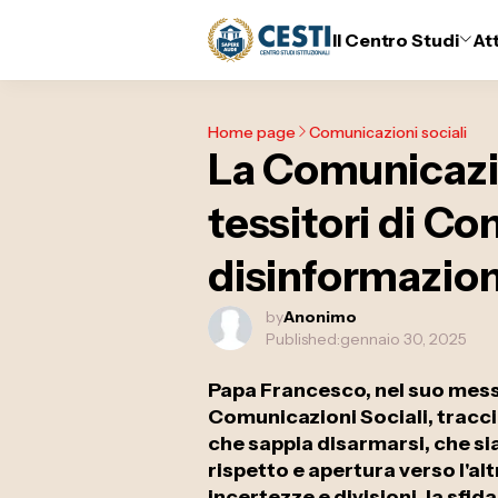
Il Centro Studi
At
Home page
Comunicazioni sociali
La Comunicazi
tessitori di Co
disinformazio
by
Anonimo
Published:
gennaio 30, 2025
Papa Francesco, nel suo mess
Comunicazioni Sociali, tracc
che sappia disarmarsi, che si
rispetto e apertura verso l'al
incertezze e divisioni, la sfid