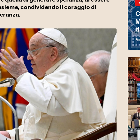
nsieme, condividendo il coraggio di
C
eranza.
M
d
d
Re
i