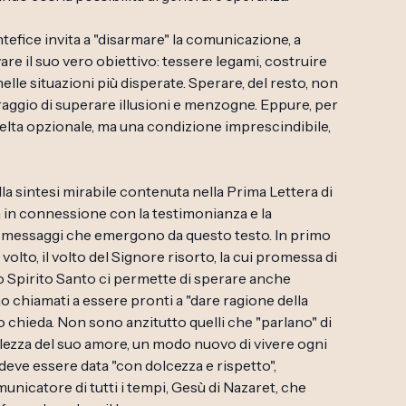
ontefice invita a "disarmare" la comunicazione, a
ovare il suo vero obiettivo: tessere legami, costruire
lle situazioni più disperate. Sperare, del resto, non
coraggio di superare illusioni e menzogne. Eppure, per
scelta opzionale, ma una condizione imprescindibile,
lla sintesi mirabile contenuta nella Prima Lettera di
a in connessione con la testimonianza e la
i messaggi che emergono da questo testo. In primo
 volto, il volto del Signore risorto, la cui promessa di
o Spirito Santo ci permette di sperare anche
no chiamati a essere pronti a "dare ragione della
o chieda. Non sono anzitutto quelli che "parlano" di
llezza del suo amore, un modo nuovo di vivere ogni
deve essere data "con dolcezza e rispetto",
unicatore di tutti i tempi, Gesù di Nazaret, che