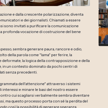
azione e dalla crescente polarizzazione, diventa
omunicatori e dei giornalisti. Chiamati a essere
ssi sono invitati a purificare la comunicazione
 sua profonda vocazione di costruzione del bene
pesso, sembra generare paura, rancore e odio,
lto della parola come "lama" per ferire, la
e deformate, la logica della contrapposizione e della
, in un contesto dominato da pochi centri di
dati senza precedenti.
grammata dell'attenzione" attraverso i sistemi
gli interessi e minare le basi del nostro essere
contro cui scagliarsi verbalmente sembra diventare
ssi, ma questo processo porta con sé la perdita del
rando così la possibilità di generare speranza.